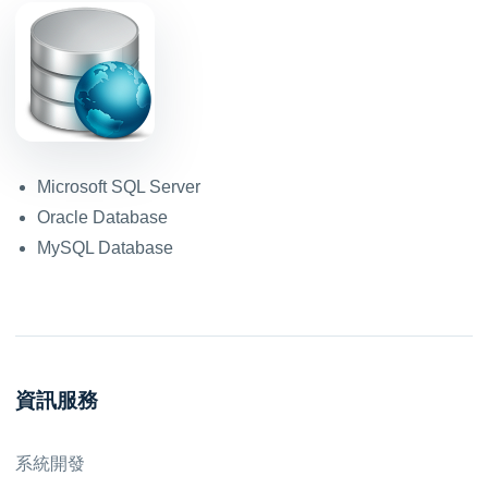
Microsoft SQL Server
Oracle Database
MySQL Database
資訊服務
系統開發